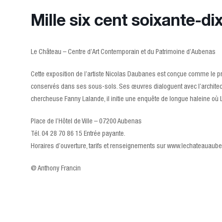
Mille six cent soixante-di
Le Château – Centre d’Art Contemporain et du Patrimoine d’Aubenas
Cette exposition de l’artiste Nicolas Daubanes est conçue comme le pre
conservés dans ses sous-sols. Ses œuvres dialoguent avec l’architect
chercheuse Fanny Lalande, il initie une enquête de longue haleine où Le
Place de l’Hôtel de Ville – 07200 Aubenas
Tél. 04 28 70 86 15 Entrée payante.
Horaires d’ouverture, tarifs et renseignements sur www.lechateauau
@ Anthony Francin