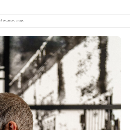
nt soixante-dix-sept