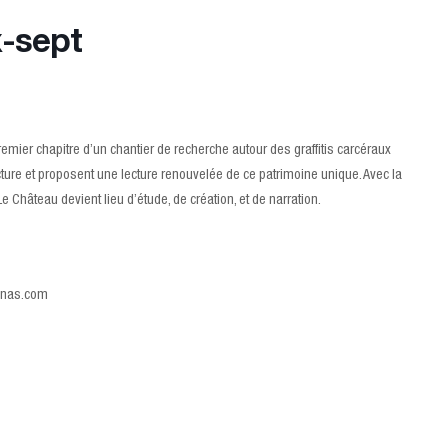
x-sept
mier chapitre d’un chantier de recherche autour des graffitis carcéraux
ure et proposent une lecture renouvelée de ce patrimoine unique. Avec la
 Château devient lieu d’étude, de création, et de narration.
benas.com